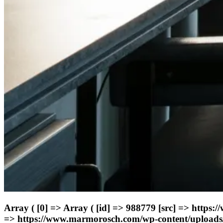
Array ( [0] => Array ( [id] => 988779 [src] => h
=> https://www.marmorosch.com/wp-content/upload