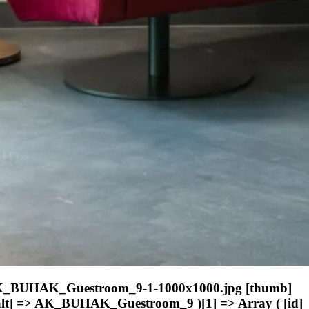
01/AK_BUHAK_Guestroom_9-1-1000x1000.jpg [thumb]
t] => AK_BUHAK_Guestroom_9 )[1] => Array ( [id]