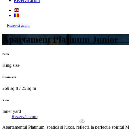
Rezervă acum
Rezervă acum
Apartament Platinum Junior
Beds
King size
Room size
269 sq ft / 25 sq m
View
Inner yard
Rezervă acum
Apartamentul Platinum, spațios și luxos, reflectă la perfecție spiritul