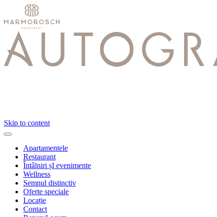
Skip to content
Apartamentele
Restaurant
Întâlniri șI evenimente
Wellness
Semnul distinctiv
Oferte speciale
Locație
Contact