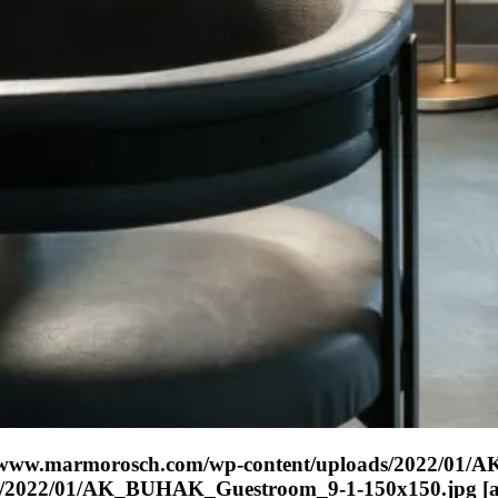
ttps://www.marmorosch.com/wp-content/uploads/2022/
s/2022/01/AK_BUHAK_Guestroom_9-1-150x150.jpg [al