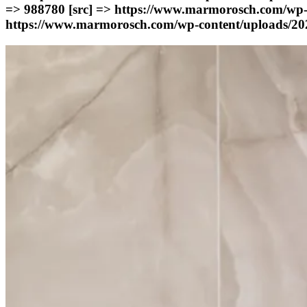
=> 988780 [src] => https://www.marmorosch.com/
https://www.marmorosch.com/wp-content/uploads