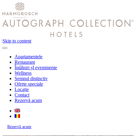
Skip to content
Apartamentele
Restaurant
Întâlniri șI evenimente
Wellness
Semnul distinctiv
Oferte speciale
Locație
Contact
Rezervă acum
Rezervă acum