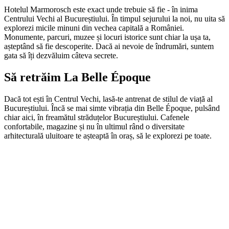
Hotelul Marmorosch este exact unde trebuie să fie - în inima
Centrului Vechi al Bucureștiului. În timpul sejurului la noi, nu uita să
explorezi micile minuni din vechea capitală a României.
Monumente, parcuri, muzee și locuri istorice sunt chiar la ușa ta,
așteptând să fie descoperite. Dacă ai nevoie de îndrumări, suntem
gata să îți dezvăluim câteva secrete.
Să retrăim La Belle Époque
Dacă tot ești în Centrul Vechi, lasă-te antrenat de stilul de viață al
Bucureștiului. Încă se mai simte vibrația din Belle Époque, pulsând
chiar aici, în freamătul străduțelor Bucureștiului. Cafenele
confortabile, magazine și nu în ultimul rând o diversitate
arhitecturală uluitoare te așteaptă în oraș, să le explorezi pe toate.