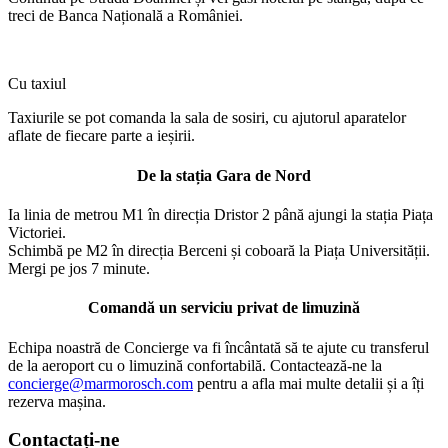
treci de Banca Națională a României.
Cu taxiul
Taxiurile se pot comanda la sala de sosiri, cu ajutorul aparatelor
aflate de fiecare parte a ieșirii.
De la stația Gara de Nord
Ia linia de metrou M1 în direcția Dristor 2 până ajungi la stația Piața
Victoriei.
Schimbă pe M2 în direcția Berceni și coboară la Piața Universității.
Mergi pe jos 7 minute.
Comandă un serviciu privat de limuzină
Echipa noastră de Concierge va fi încântată să te ajute cu transferul
de la aeroport cu o limuzină confortabilă. Contactează-ne la
concierge@marmorosch.com
pentru a afla mai multe detalii și a îți
rezerva mașina.
Contactați-ne