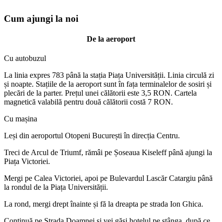
Cum ajungi la noi
De la aeroport
Cu autobuzul
La linia expres 783 până la stația Piața Universității. Linia circulă zi
și noapte. Stațiile de la aeroport sunt în fața terminalelor de sosiri și
plecări de la parter. Prețul unei călătorii este 3,5 RON. Cartela
magnetică valabilă pentru două călătorii costă 7 RON.
Cu mașina
Leși din aeroportul Otopeni București în direcția Centru.
Treci de Arcul de Triumf, rămâi pe Șoseaua Kiseleff până ajungi la
Piața Victoriei.
Mergi pe Calea Victoriei, apoi pe Bulevardul Lascăr Catargiu până
la rondul de la Piața Universității.
La rond, mergi drept înainte și fă la dreapta pe strada Ion Ghica.
Continuă pe Strada Doamnei și vei găsi hotelul pe stânga, după ce